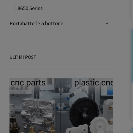
18650 Series
Espandi
Portabatterie a bottone
il
menu
secondario
ULTIMI POST