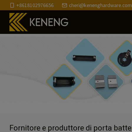
Salta
+8618102976656
cheri@kenenghardware.com
al
contenuto
Fornitore e produttore di porta batte