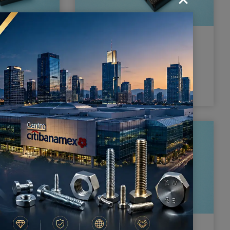
batterie 3
Supporto per batteria
hio e
doppia A con filo di
levetta)
piombo