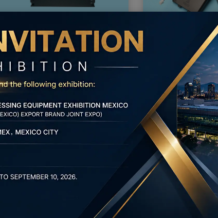
Supporto per batteria AA
Custodia porta
singola (pin di contatto)
AA (con coperc
interruttore a 