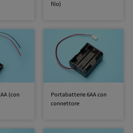
filo)
2AA (con
Portabatterie 6AA con
connettore