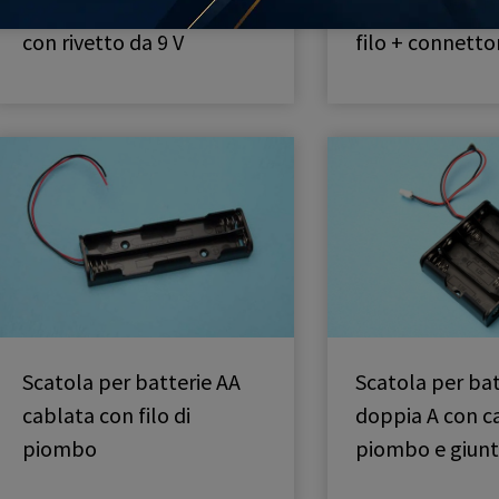
Scatola per batterie AA
Porta batterie
con rivetto da 9 V
filo + connetto
Scatola per batterie AA
Scatola per bat
cablata con filo di
doppia A con c
piombo
piombo e giun