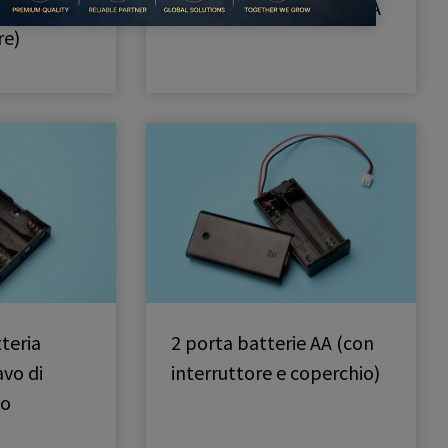
 AA (con
Scatola per 5 batterie AA
re)
teria
2 porta batterie AA (con
avo di
interruttore e coperchio)
to