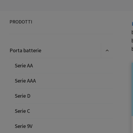
PRODOTTI
Espandi
Porta batterie
il
menu
secondario
Serie AA
Serie AAA
Serie D
Serie C
Serie 9V