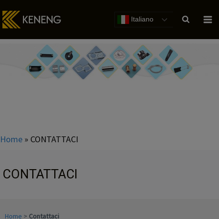
Salta
al
Italiano
contenuto
Home
»
CONTATTACI
CONTATTACI
Home
>
Contattaci