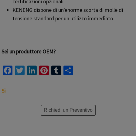
certificazioni opzionali.
KENENG dispone di un'enorme scorta di molle di
tensione standard per un utilizzo immediato.
Sei un produttore OEM?
Fa
T
Li
Pi
T
S
ce
wi
n
nt
u
h
b
tt
ke
er
m
ar
Si
o
er
dI
es
bl
e
o
n
t
r
Richiedi un Preventivo
k