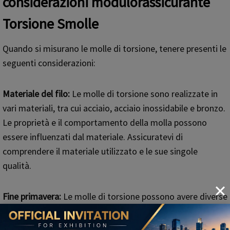
considerazioni
modulo
rassicurante
T
orsione
S
molle
Quando si misurano le molle di torsione, tenere presenti le
seguenti considerazioni:
Materiale del filo:
Le molle di torsione sono realizzate in
vari materiali, tra cui acciaio, acciaio inossidabile e bronzo.
Le proprietà e il comportamento della molla possono
essere influenzati dal materiale. Assicuratevi di
comprendere il materiale utilizzato e le sue singole
qualità.
Fine primavera:
Le molle di torsione possono avere diverse
estremità: dritte, incernierate o realizzate su misura.
Considerare il tipo di estremità e come influisce sulla