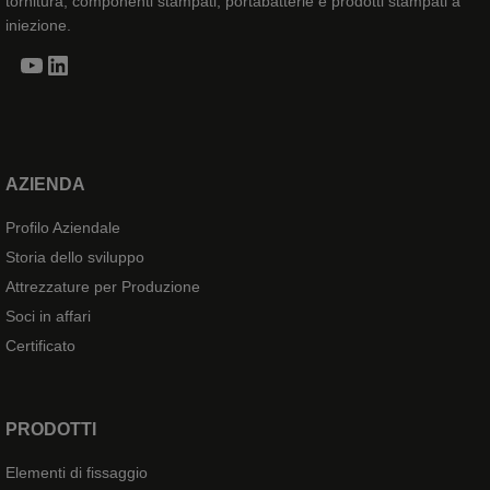
tornitura, componenti stampati, portabatterie e prodotti stampati a
iniezione.
YouTube
LinkedIn
AZIENDA
Profilo Aziendale
Storia dello sviluppo
Attrezzature per Produzione
Soci in affari
Certificato
PRODOTTI
Elementi di fissaggio