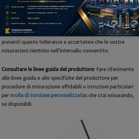
procedura di misurazione.
Tolleranza e variazioni:
Le dimensioni delle molle di
torsione possono essere soggette a tolleranze. Tenete
presenti queste tolleranze e accertatevi che le vostre
misurazioni rientrino nell'intervallo consentito.
Consultare le linee guida del produttore:
Fare riferimento
alle linee guida o alle specifiche del produttore per
procedure di misurazione affidabili o istruzioni particolari
per
molla di torsione personalizzata
s
che stai misurando,
se disponibili.