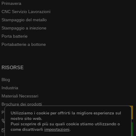
Primavera
CNC Servizio Lavorazioni
Stampaggio del metallo
Stampaggio a iniezione
Porta batterie
Portabatterie a bottone
RISORSE
Blog
Industria
Materiali Necessari
Brochure dei prodotti
Prodotti Case
Utilizziamo i cookie per offrirti la migliore esperienza sul
Sco
nostro sito web.
+8618102976656
Puoi scoprire di più su quali cookie stiamo utilizzando o
come disattivarli
impostazioni
.
cheri@kenenghardware.com