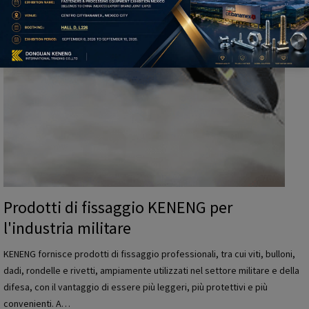
r
u
e
t
K
t
E
o
N
r
E
i
N
G
p
e
r
l
Prodotti di fissaggio KENENG per
'
l'industria militare
i
n
KENENG fornisce prodotti di fissaggio professionali, tra cui viti, bulloni,
d
dadi, rondelle e rivetti, ampiamente utilizzati nel settore militare e della
u
difesa, con il vantaggio di essere più leggeri, più protettivi e più
s
convenienti. A…