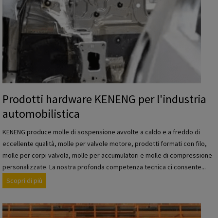
N
E
N
G
p
e
r
i
Prodotti hardware KENENG per l'industria
l
automobilistica
s
e
KENENG produce molle di sospensione avvolte a caldo e a freddo di
t
eccellente qualità, molle per valvole motore, prodotti formati con filo,
t
molle per corpi valvola, molle per accumulatori e molle di compressione
o
personalizzate. La nostra profonda competenza tecnica ci consente...
r
P
Scopri di più
e
r
e
o
d
d
i