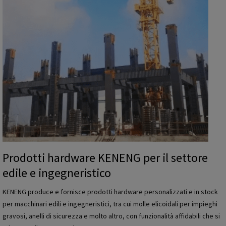
a
i
r
c
e
a
K
,
E
p
N
e
E
t
N
r
G
o
p
l
e
i
r
f
l
e
Prodotti hardware KENENG per il settore
'
r
edile e ingegneristico
i
a
n
e
KENENG produce e fornisce prodotti hardware personalizzati e in stock
d
d
per macchinari edili e ingegneristici, tra cui molle elicoidali per impieghi
u
e
gravosi, anelli di sicurezza e molto altro, con funzionalità affidabili che si
s
l