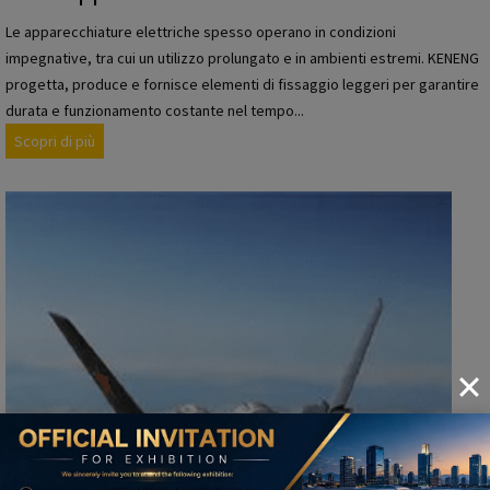
n
Le apparecchiature elettriche spesso operano in condizioni
d
impegnative, tra cui un utilizzo prolungato e in ambienti estremi. KENENG
u
progetta, produce e fornisce elementi di fissaggio leggeri per garantire
s
durata e funzionamento costante nel tempo...
t
P
Scopri di più
r
r
i
o
a
d
d
o
e
t
i
t
s
i
e
h
m
a
i
r
c
d
o
w
n
a
d