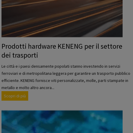
Prodotti hardware KENENG per il settore
dei trasporti
Le città e i paesi densamente popolati stanno investendo in servizi
ferroviari e di metropolitana leggera per garantire un trasporto pubblico
efficiente. KENENG fornisce viti personalizzate, molle, parti stampate in
metallo e molto altro ancora...
P
Scopri di più
r
o
d
o
t