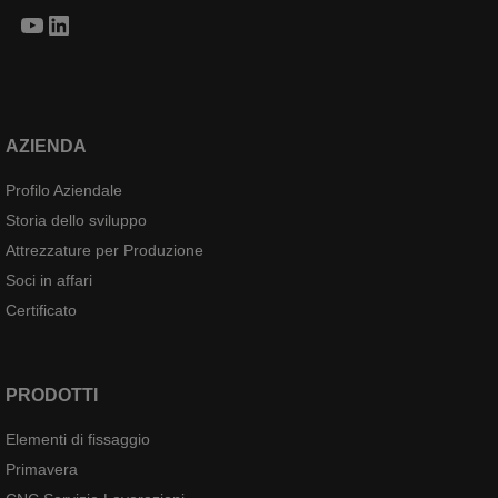
d
o
YouTube
LinkedIn
i
b
f
i
i
l
s
i
s
s
AZIENDA
a
t
Profilo Aziendale
g
i
g
Storia dello sviluppo
c
i
a
Attrezzature per Produzione
o
Soci in affari
K
Certificato
E
N
E
PRODOTTI
N
G
Elementi di fissaggio
p
Primavera
e