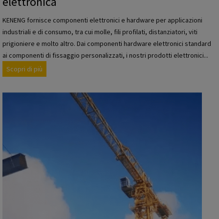
elettronica
r
l
KENENG fornisce componenti elettronici e hardware per applicazioni
'
industriali e di consumo, tra cui molle, fili profilati, distanziatori, viti
i
prigioniere e molto altro. Dai componenti hardware elettronici standard
n
ai componenti di fissaggio personalizzati, i nostri prodotti elettronici...
d
P
Scopri di più
u
r
s
o
t
d
r
o
i
t
a
t
e
i
n
h
e
a
r
r
g
d
e
w
t