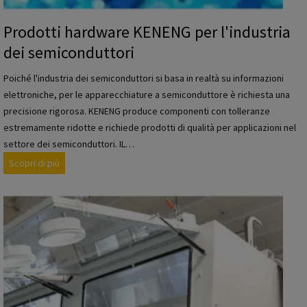
r
i
Prodotti hardware KENENG per l'industria
l
dei semiconduttori
s
e
Poiché l'industria dei semiconduttori si basa in realtà su informazioni
t
elettroniche, per le apparecchiature a semiconduttore è richiesta una
t
precisione rigorosa. KENENG produce componenti con tolleranze
o
estremamente ridotte e richiede prodotti di qualità per applicazioni nel
r
settore dei semiconduttori. IL…
e
P
Scopri di più
d
r
e
o
i
d
t
o
r
t
a
t
s
i
p
h
o