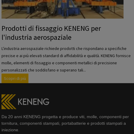
p
e
r
l
Prodotti di fissaggio KENENG per
'
l'industria aerospaziale
i
n
L'industria aerospaziale richiede prodotti che rispondano a specifiche
d
precise e ai più elevati standard di affidabilità e qualità. KENENG fornisce
u
molle, elementi di fissaggio e componenti metallici di precisione
s
personalizzati che soddisfano e superano tali...
t
P
Scopri di più
r
r
i
o
a
d
a
o
u
t
t
Da 20 anni KENENG progetta e produce viti, molle, componenti per
t
o
tornitura, componenti stampati, portabatterie e prodotti stampati a
i
m
iniezione.