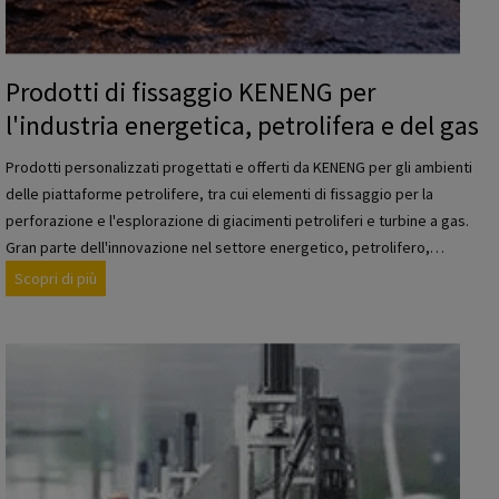
N
G
p
Prodotti di fissaggio KENENG per
e
l'industria energetica, petrolifera e del gas
r
l
Prodotti personalizzati progettati e offerti da KENENG per gli ambienti
'
delle piattaforme petrolifere, tra cui elementi di fissaggio per la
i
perforazione e l'esplorazione di giacimenti petroliferi e turbine a gas.
n
Gran parte dell'innovazione nel settore energetico, petrolifero,…
d
P
Scopri di più
u
r
s
o
t
d
r
o
i
t
a
t
m
i
a
d
r