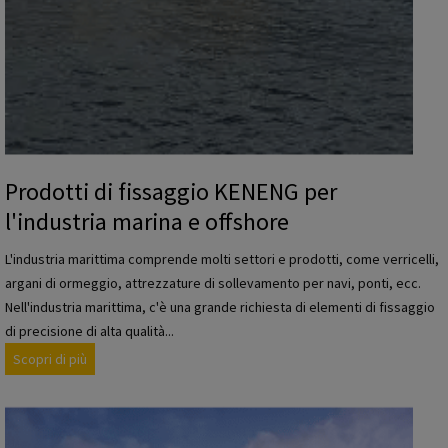
o
a
K
t
E
u
N
r
E
e
N
e
G
l
p
e
Prodotti di fissaggio KENENG per
e
t
l'industria marina e offshore
r
t
l
r
L'industria marittima comprende molti settori e prodotti, come verricelli,
'
i
argani di ormeggio, attrezzature di sollevamento per navi, ponti, ecc.
i
c
Nell'industria marittima, c'è una grande richiesta di elementi di fissaggio
n
h
di precisione di alta qualità...
d
e
P
Scopri di più
u
r
s
o
t
d
r