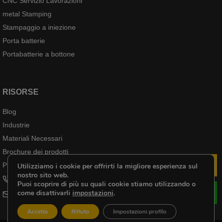
CNC Servizio Lavorazioni
r
metal Stamping
l
Stampaggio a iniezione
'
Porta batterie
i
n
Portabatterie a bottone
d
u
s
RISORSE
t
Blog
r
i
Industrie
a
Materiali Necessari
a
Brochure dei prodotti
e
Prodotti Case
Utilizziamo i cookie per offrirti la migliore esperienza sul
Sco
r
nostro sito web.
+8618102976656
Puoi scoprire di più su quali cookie stiamo utilizzando o
o
come disattivarli
impostazioni
.
cheri@kenenghardware.com
s
p
Accetta
Rifiuto
Impostazioni profilo
a