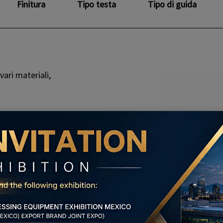
Finitura
Tipo testa
Tipo di guida
ari materiali,
45#)
0, 410, 420,
B, ecc.)