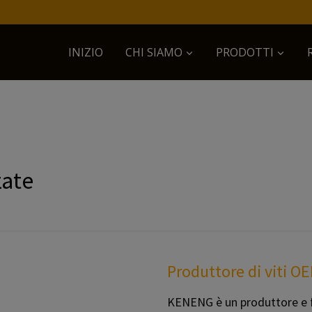
INIZIO
CHI SIAMO
PRODOTTI
zate
Produttore di viti OE
KENENG è un produttore e for