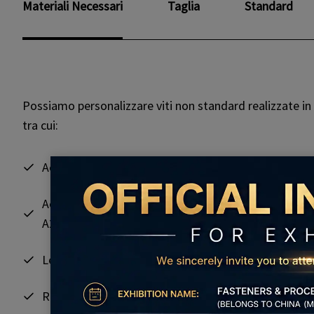
Materiali Necessari
Taglia
Standard
Possiamo personalizzare viti non standard realizzate in v
tra cui:
Acciaio al carbonio
(10B21,10B33, Q235, ML10, 35#, 
Acciaio inossidabile
(SUS201, 301, 304, 316, 316L, 31
A2, A4, acciaio inossidabile duplex)
Lega
(B7, B7M, 35CrMo, 40CrMo, 42CrMo, ML20MnTi
Rame / Ottone
(H62, H65, H68, etc.)