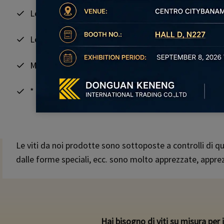
Lega di titanio/Ti
Lega di alluminio/Al
Monel/Inconel/Hastelloy
*
Grado del materiale
: 4.8, 8.8, 10.9, 12.9, ecc.
Le viti da noi prodotte sono sottoposte a controlli di qua
dalle forme speciali, ecc. sono molto apprezzate, apprez
Hai bisogno di viti su misura per